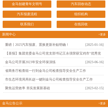
金马创建青年文明号
汽车回收动态
汽车报废流程
组织机构
联系我们
在线回收
新闻中心
+更多
重磅丨2025汽车报废、置换更新补贴明确！
[2025-01-16]
【喜报】集团党委金马公司党支部书记王永强荣获宝鸡市“优秀党
支部书..
[2024-01-17]
金马公司开展2023年安全环保演练
[2023-06-16]
省商务厅检查组一行到金马公司检查指导安全生产工作
[2023-05-16]
市生态环境局局长赵一键到金马公司检查指导安全生产工作
[2023-03-09]
聚焦运营效率 夯实发展新基础
[2023-02-15]
金马公告公示
+更多